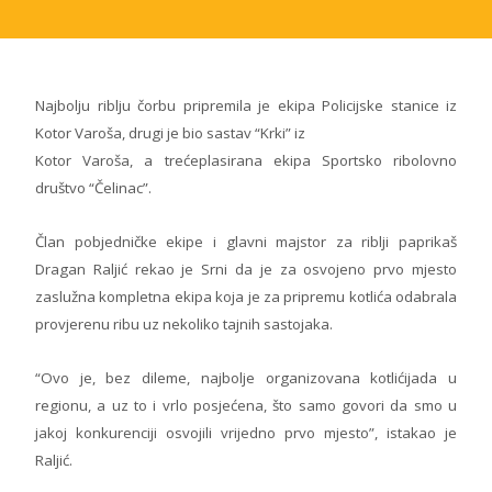
Najbolju riblju čorbu pripremila je ekipa Policijske stanice iz
Kotor Varoša, drugi je bio sastav “Krki” iz
Kotor Varoša, a trećeplasirana ekipa Sportsko ribolovno
društvo “Čelinac”.
Član pobjedničke ekipe i glavni majstor za riblji paprikaš
Dragan Raljić rekao je Srni da je za osvojeno prvo mjesto
zaslužna kompletna ekipa koja je za pripremu kotlića odabrala
provjerenu ribu uz nekoliko tajnih sastojaka.
“Ovo je, bez dileme, najbolje organizovana kotlićijada u
regionu, a uz to i vrlo posjećena, što samo govori da smo u
jakoj konkurenciji osvojili vrijedno prvo mjesto”, istakao je
Raljić.