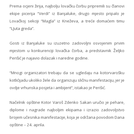
Prema ocjeni žirija, najbolju lovačku čorbu pripremili su članovi
ekipe picerija “Verdi” iz Banjaluke, drugo mjesto pripalo je
Lovačkoj sekciji “Magla” iz Kneževa, a treće domaćem timu
“LJuta greda”.
Gosti iz Banjaluke su izuzetno zadovoljni osvojenim prvim
mjestom u konkurenciji lovačka čorba, a predstavnik Željko
Perišić je najavio dolazak i naredne godine.
“Mnogi organizatori trebaju da se ugledaju na kotorvarošku
kotlićijadu ukoliko žele da organizuju sličnu manifestaciju, jer je
ovdje vrhunska posjeta i ambijent”, istakao je Perišić.
Načelnik opštine Kotor Varoš Zdenko Sakan uručio je pehare,
diplome i nagrade najboljim ekipama i izrazio zadovoljstvo
brojem učesnika manifestacije, koja je održana povodom Dana
opštine – 24. aprila.