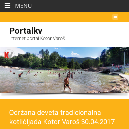
MENU
Portalkv
Internet portal Kotor Varoš
Održana deveta tradicionalna
kotlićijada Kotor Varoš 30.04.2017